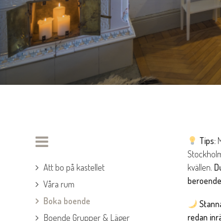
Tips:
M
Stockholm
Att bo på kastellet
kvällen.
Du
beroende 
Våra rum
Boka boende
Stanna
redan inrä
Boende Grupper & Läger