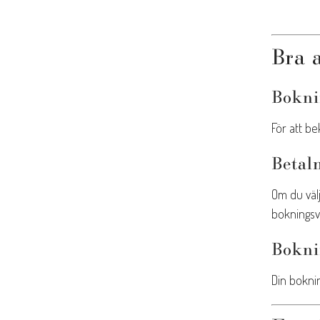
Bra a
Bokni
För att be
Betal
Om du välj
bokningsvi
Bokni
Din bokni