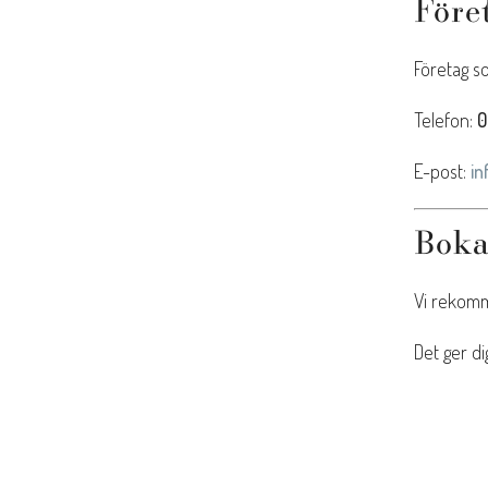
Före
Företag so
Telefon:
0
E-post:
in
Boka
Vi rekomm
Det ger di