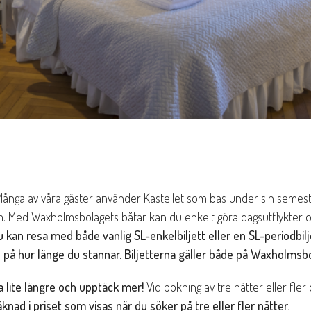
ånga av våra gäster använder Kastellet som bas under sin semes
. Med Waxholmsbolagets båtar kan du enkelt göra dagsutflykter och 
 kan resa med både vanlig SL-enkelbiljett eller en SL-periodbilj
på hur länge du stannar. Biljetterna gäller både på Waxholmsbol
 lite längre och upptäck mer!
Vid bokning av tre nätter eller fler
knad i priset som visas när du söker på tre eller fler nätter.