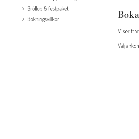
Bröllop & festpaket
Boka
Bokningsvillkor
Vi ser fra
Välj ankom