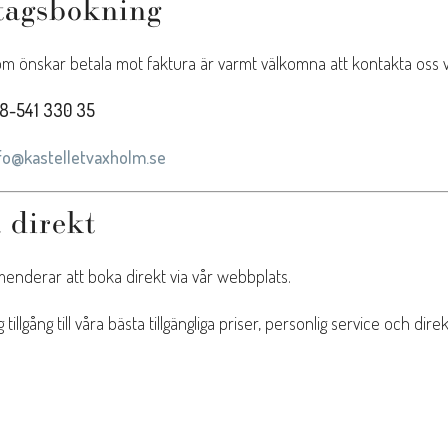
tagsbokning
m önskar betala mot faktura är varmt välkomna att kontakta oss vi
8-541 330 35
fo@kastelletvaxholm.se
 direkt
enderar att boka direkt via vår webbplats.
g tillgång till våra bästa tillgängliga priser, personlig service och d