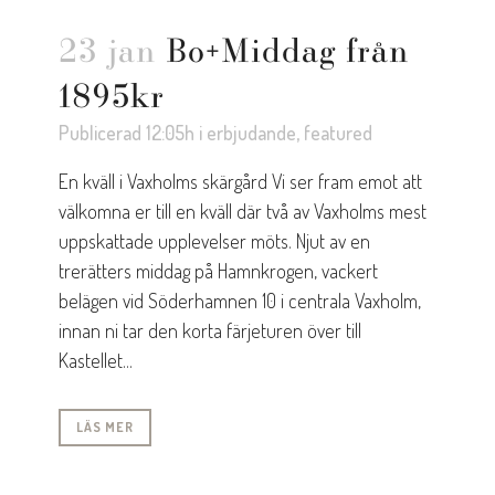
23 jan
Bo+Middag från
1895kr
Publicerad 12:05h
i
erbjudande
,
featured
En kväll i Vaxholms skärgård Vi ser fram emot att
välkomna er till en kväll där två av Vaxholms mest
uppskattade upplevelser möts. Njut av en
trerätters middag på Hamnkrogen, vackert
belägen vid Söderhamnen 10 i centrala Vaxholm,
innan ni tar den korta färjeturen över till
Kastellet...
LÄS MER