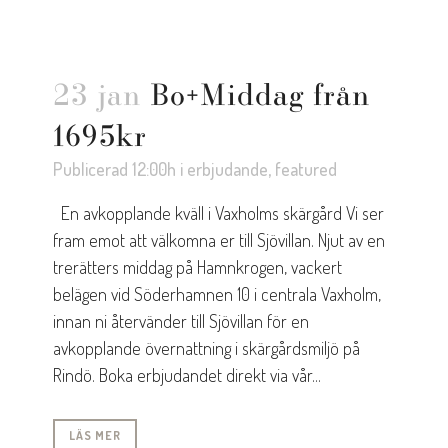
23 jan
Bo+Middag från
1695kr
Publicerad 12:00h
i
erbjudande
,
featured
En avkopplande kväll i Vaxholms skärgård Vi ser
fram emot att välkomna er till Sjövillan. Njut av en
trerätters middag på Hamnkrogen, vackert
belägen vid Söderhamnen 10 i centrala Vaxholm,
innan ni återvänder till Sjövillan för en
avkopplande övernattning i skärgårdsmiljö på
Rindö. Boka erbjudandet direkt via vår...
LÄS MER