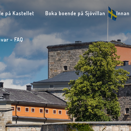
e på Kastellet
Boka boende på Sjövillan
Innan
svar – FAQ