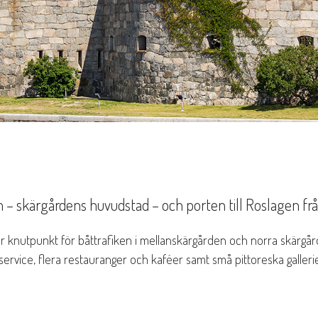
– skärgårdens huvudstad – och porten till Roslagen fr
r knutpunkt för båttrafiken i mellanskärgården och norra skärgå
service, flera restauranger och kaféer samt små pittoreska gallerie