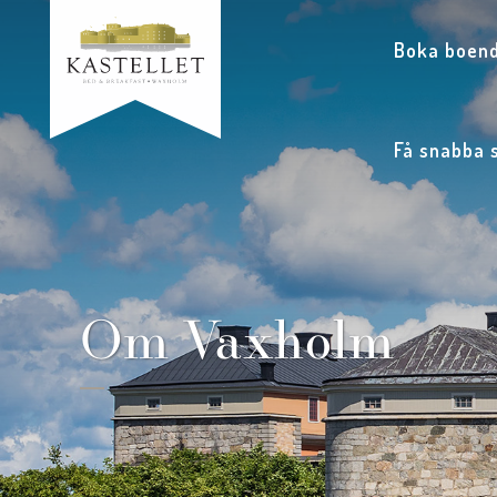
Boka boend
Få snabba 
Om Vaxholm